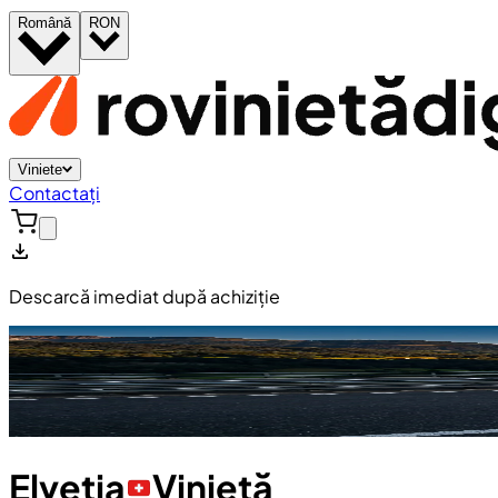
Română
RON
Viniete
Contactați
Descarcă imediat după achiziție
Elveția
Vinietă