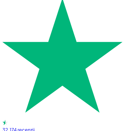
32.174
recenzii