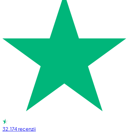
32.174
recenzii