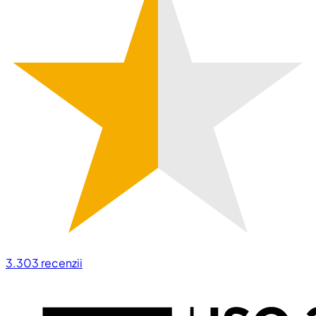
3.303
recenzii