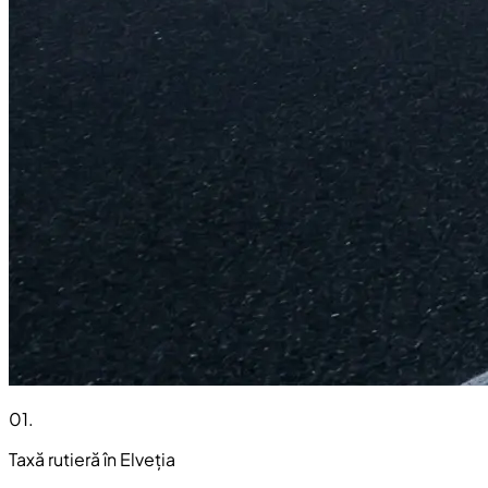
01
.
Taxă rutieră în Elveția