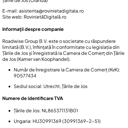
Țările de Jos (Olanda)
E-mail:
asistenta@rovinietadigitala.ro
Site web: RovinietăDigitală.ro
Informații despre companie
Roadwise Group B.V. este o societate cu răspundere
limitată (B.V.), înființată în conformitate cu legislația din
Țările de Jos și înregistrată la Camera de Comerț din Țările
de Jos (Kamer van Koophandel).
Număr de înregistrare la Camera de Comerț (KvK):
90577434
Sediul social:
Utrecht, Țările de Jos
Numere de identificare TVA
Țările de Jos:
NL865371131B01
Ungaria
: HU30991369 (30991369-2-51)