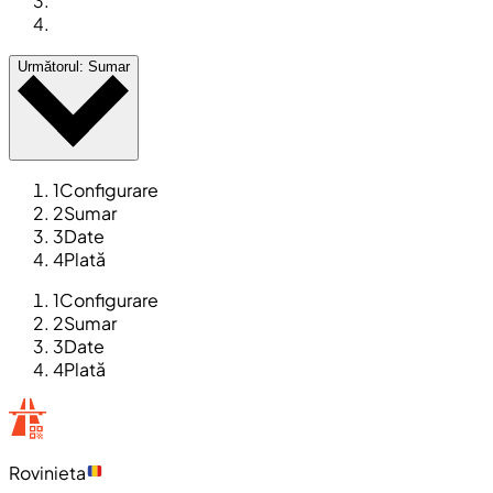
Următorul: Sumar
1
Configurare
2
Sumar
3
Date
4
Plată
1
Configurare
2
Sumar
3
Date
4
Plată
Rovinieta