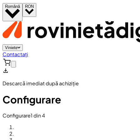
Română
RON
Viniete
Contactați
Descarcă imediat după achiziție
Configurare
Configurare
1 din 4