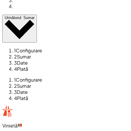
Următorul: Sumar
1
Configurare
2
Sumar
3
Date
4
Plată
1
Configurare
2
Sumar
3
Date
4
Plată
Vinietă