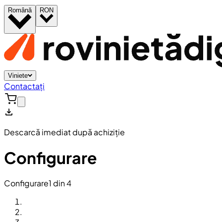
Română
RON
Viniete
Contactați
Descarcă imediat după achiziție
Configurare
Configurare
1 din 4