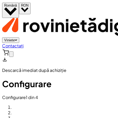
Română
RON
Viniete
Contactați
Descarcă imediat după achiziție
Configurare
Configurare
1 din 4