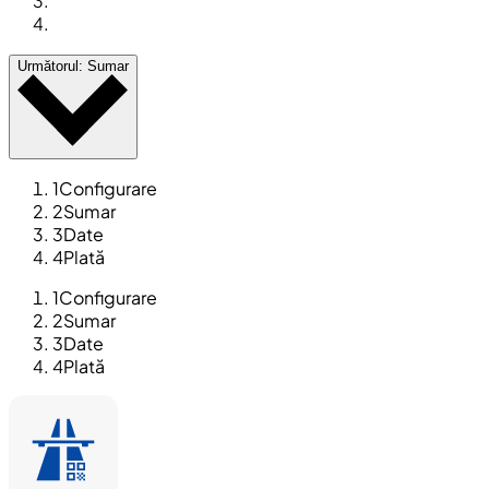
Următorul: Sumar
1
Configurare
2
Sumar
3
Date
4
Plată
1
Configurare
2
Sumar
3
Date
4
Plată